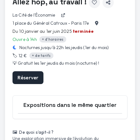
Allez hop, au travail !
La Cité de l'Économie
1 place du Général Catroux - Paris 17e
Du 10 janvier au 1er juin 2025
terminée
Ouvre à 14h
+ d'horaires
Nocturnes jusqu'à
22h
les
jeudis (1er du mois)
🏷️
12 €
+ de tarifs
💡
Gratuit les 1er jeudis du mois (nocturne)
!
Réserver
Expositions dans le même quartier
Ouvrir la carte
🖼️ De quoi s'agit-il ?
Une exploration immersive de l'évolution du