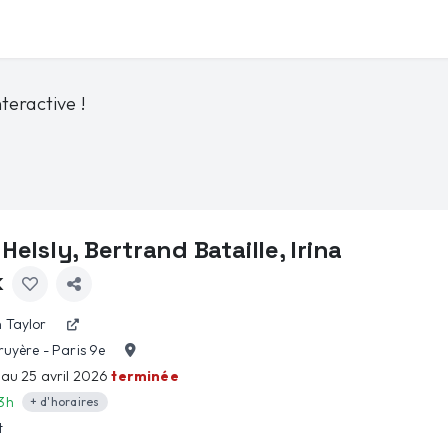
teractive !
Helsly, Bertrand Bataille, Irina
k
 Taylor
ruyère - Paris 9e
l au 25 avril 2026
terminée
3h
+ d'horaires
t