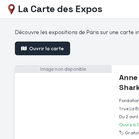
La Carte des Expos
Découvre les expositions de Paris sur une carte in
Ouvrir la carte
Image non disponible
Anne 
Shar
Fondation
1 rue La B
Du 2 avri
Ouvre à 1
🏷️
Gratui