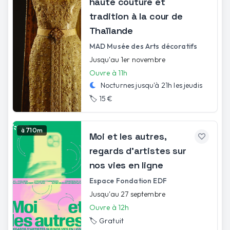
haute couture et
tradition à la cour de
Thaïlande
MAD Musée des Arts décoratifs
Jusqu'au 1er novembre
Ouvre à 11h
Nocturnes jusqu'à
21h
les
jeudis
🏷️
15 €
à 710m
Moi et les autres,
regards d’artistes sur
nos vies en ligne
Espace Fondation EDF
Jusqu'au 27 septembre
Ouvre à 12h
🏷️
Gratuit