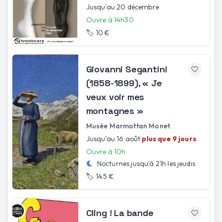
Jusqu'au 20 décembre
Ouvre à 14h30
🏷️
10 €
Giovanni Segantini
(1858-1899), « Je
veux voir mes
montagnes »
Musée Marmottan Monet
Jusqu'au 16 août
plus que 9 jours
Ouvre à 10h
Nocturnes jusqu'à
21h
les
jeudis
🏷️
14.5 €
Cling ! La bande