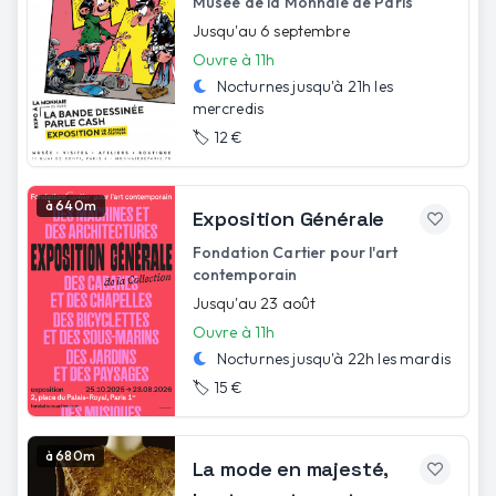
Musée de la Monnaie de Paris
Jusqu'au 6 septembre
Ouvre à 11h
Nocturnes jusqu'à
21h
les
mercredis
🏷️
12 €
à 640m
Exposition Générale
Fondation Cartier pour l'art
contemporain
Jusqu'au 23 août
Ouvre à 11h
Nocturnes jusqu'à
22h
les
mardis
🏷️
15 €
à 680m
La mode en majesté,