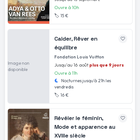
Ouvre à 10h
🏷️
15 €
Calder, Rêver en
équilibre
Fondation Louis Vuitton
Image non
Jusqu'au 16 août
plus que 9 jours
disponible
Ouvre à 11h
Nocturnes jusqu'à
21h
les
vendredis
🏷️
16 €
Révéler le féminin,
Mode et apparence au
XVIIIe siècle