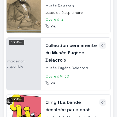
Musée Delacroix
Jusqu'au 6 septembre
Ouvre à 12h
🏷️
9 €
à 330m
Collection permanente
du Musée Eugène
Delacroix
Image non
disponible
Musée Eugène Delacroix
Ouvre à 9h30
🏷️
9 €
à 350m
Cling ! La bande
dessinée parle cash