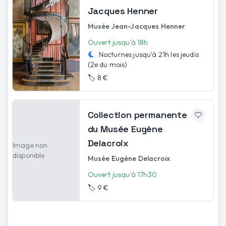
Jacques Henner
Musée Jean-Jacques Henner
Ouvert jusqu'à 18h
Nocturnes jusqu'à
21h
les
jeudis
(2e du mois)
🏷️
8 €
Collection permanente
du Musée Eugène
Delacroix
Image non
disponible
Musée Eugène Delacroix
Ouvert jusqu'à 17h30
🏷️
9 €