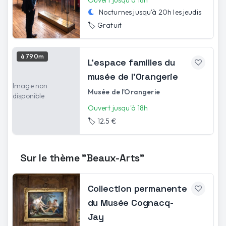
Nocturnes jusqu'à
20h
les
jeudis
🏷️
Gratuit
à 790m
L’espace familles du
musée de l’Orangerie
Image non
Musée de l'Orangerie
disponible
Ouvert jusqu'à 18h
🏷️
12.5 €
Sur le thème "Beaux-Arts"
Collection permanente
du Musée Cognacq-
Jay