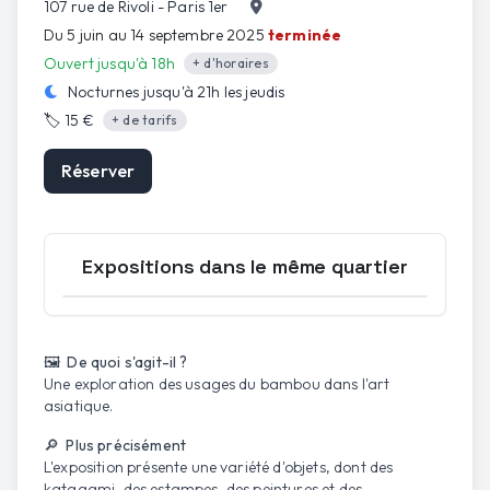
107 rue de Rivoli - Paris 1er
Du 5 juin au 14 septembre 2025
terminée
Ouvert jusqu'à 18h
+ d'horaires
Nocturnes jusqu'à
21h
les
jeudis
🏷️
15 €
+ de tarifs
Réserver
Expositions dans le même quartier
Ouvrir la carte
🖼️ De quoi s'agit-il ?
Une exploration des usages du bambou dans l'art
asiatique.
🔎 Plus précisément
L'exposition présente une variété d'objets, dont des
katagami, des estampes, des peintures et des