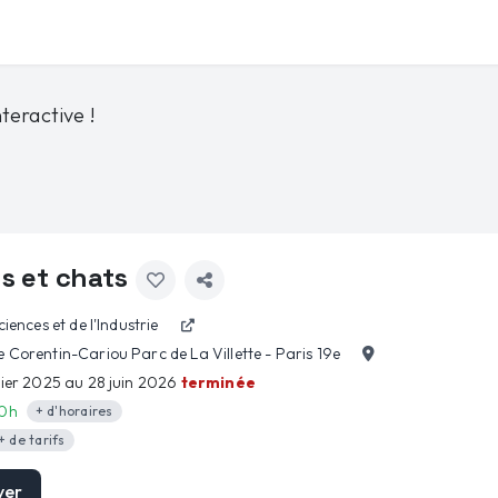
teractive !
s et chats
ciences et de l'Industrie
 Corentin-Cariou Parc de La Villette - Paris 19e
rier 2025 au 28 juin 2026
terminée
10h
+ d'horaires
+ de tarifs
ver