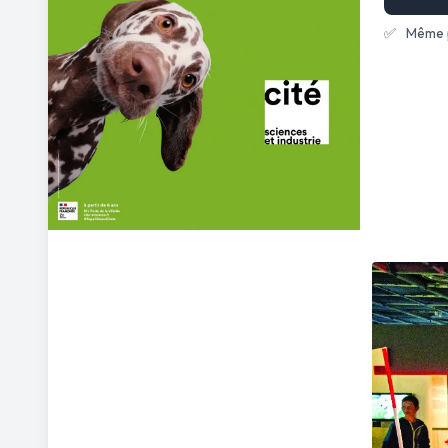
✅
Même pr