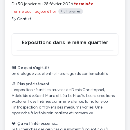
Du 30 janvier au 28 février 2026
terminée
Fermé pour aujourd'hui
+ d'horaires
🏷️
Gratuit
Expositions dans le même quartier
Ouvrir la carte
🖼️ De quoi s'agit-il ?
un dialogue visuel entre trois regards contemplatifs
🔎 Plus précisément
L'exposition réunit les œuvres de Denis Christophel,
Adélaïde de Saint Marc et Léa Le Floc'h. Leurs créations
explorent des thèmes comme le silence, la nature ou
l'introspection à travers des médiums variés. Une
approche à la fois minimaliste et immersive.
❤️ Ça va t'intéresser si...
Si tu cherches des œuvres qui invitent à ralentir ou à