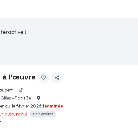
teractive !
 à l'œuvre
aubert
Gilles - Paris 3e
ier au 14 février 2026
terminée
r aujourd'hui
+ d'horaires
t