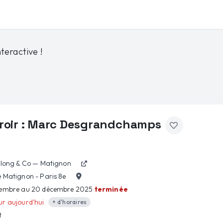
teractive !
roir : Marc Desgrandchamps
elong & Co — Matignon
 Matignon - Paris 8e
vembre au 20 décembre 2025
terminée
r aujourd'hui
+ d'horaires
t