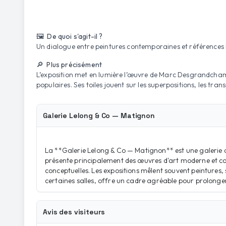
🖼️ De quoi s'agit-il ?
Un dialogue entre peintures contemporaines et références 
🔎 Plus précisément
L’exposition met en lumière l’œuvre de Marc Desgrandchamps,
populaires. Ses toiles jouent sur les superpositions, les tran
Galerie Lelong & Co — Matignon
La **Galerie Lelong & Co — Matignon** est une galerie d'a
présente principalement des œuvres d'art moderne et con
conceptuelles. Les expositions mêlent souvent peintures, 
certaines salles, offre un cadre agréable pour prolonger 
Avis des visiteurs