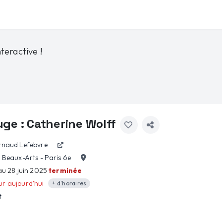
teractive !
ouge : Catherine Wolff
rnaud Lefebvre
s Beaux-Arts - Paris 6e
 au 28 juin 2025
terminée
r aujourd'hui
+ d'horaires
t