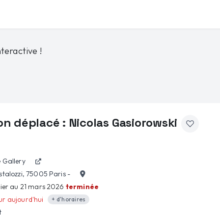
teractive !
on déplacé : Nicolas Gasiorowski
 Gallery
stalozzi, 75005 Paris -
rier au 21 mars 2026
terminée
r aujourd'hui
+ d'horaires
t