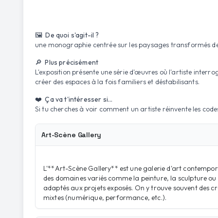
🖼️ De quoi s'agit-il ?
une monographie centrée sur les paysages transformés de
🔎 Plus précisément
L'exposition présente une série d'œuvres où l'artiste interr
créer des espaces à la fois familiers et déstabilisants.
❤️ Ça va t'intéresser si...
Si tu cherches à voir comment un artiste réinvente les co
Art-Scène Gallery
L'**Art-Scène Gallery** est une galerie d'art contempor
des domaines variés comme la peinture, la sculpture ou 
adaptés aux projets exposés. On y trouve souvent des cr
mixtes (numérique, performance, etc.).