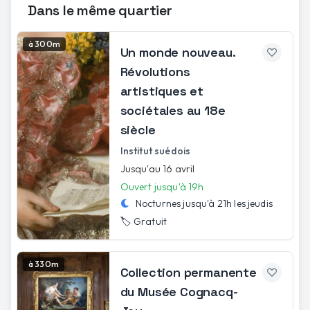
Dans le même quartier
à 300m
Un monde nouveau.
Révolutions
artistiques et
sociétales au 18e
siècle
Institut suédois
Jusqu'au 16 avril
Ouvert jusqu'à 19h
Nocturnes jusqu'à
21h
les
jeudis
🏷️
Gratuit
à 330m
Collection permanente
du Musée Cognacq-