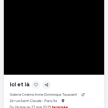
Ici et là
Galerie Cinéma Anne-Dominique Toussaint
26 rue Saint-Claude - Paris 3e
Du 24 mai au 27 mai 2025
terminée