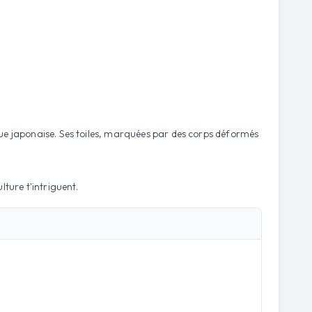
tique japonaise. Ses toiles, marquées par des corps déformés
lture t'intriguent.