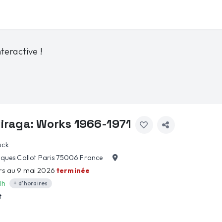
teractive !
iraga: Works 1966-1971
uck
cques Callot Paris 75006 France
rs au 9 mai 2026
terminée
1h
+ d'horaires
t