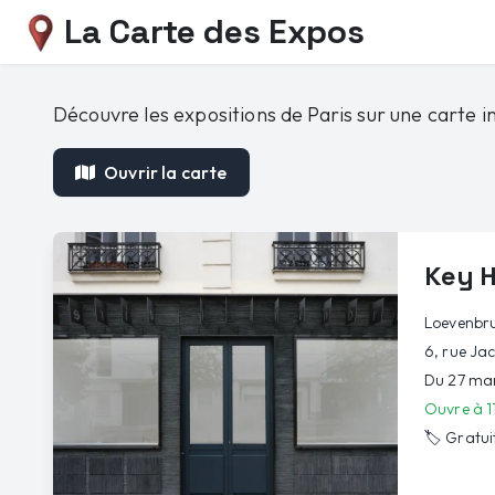
La Carte des Expos
Découvre les expositions de Paris sur une carte in
Ouvrir la carte
Key H
Loevenbr
6, rue Ja
Du 27 ma
Ouvre à 1
🏷️
Gratui