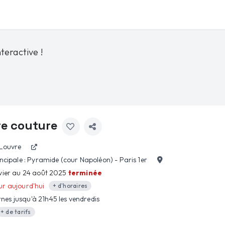
teractive !
e couture
Louvre
ncipale : Pyramide (cour Napoléon) - Paris 1er
vier au 24 août 2025
terminée
r aujourd'hui
+ d'horaires
nes jusqu'à
21h45
les
vendredis
+ de tarifs