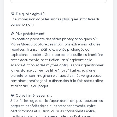
Ouvrir la carte
🖼️ De quoi s'agit-il ?
une immersion dans les limites physiques et fictives du
corps humain
🔎 Plus précisément
L’exposition présente des séries photographiques où
Marie Quéau capture des situations extrêmes : chutes
répétées, transe théâtrale, apnée prolongée ou
explosions de colère. Son approche brouille les frontières
entre documentaire et fiction, en s’inspirant de la
science-fiction et des mythes antiques pour questionner
la résistance du réel. Le titre *Fury* fait écho à une
planète-prison imaginaire et aux divinités vengeresses
romaines, renforçant la dimension à la fois spéculative
et archaïque du projet.
❤️ Ça va t'intéresser si...
Si tu t’interroges sur la façon dont l’art peut pousser les
corps et les récits dans leurs retranchements, entre
performance et illusion, ou si les croisements entre
mythologie et technologies modernes t’intriguent