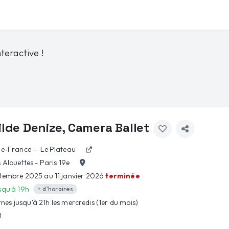
teractive !
lde Denize, Camera Ballet
de-France — Le Plateau
 Alouettes - Paris 19e
tembre 2025 au 11 janvier 2026
terminée
squ'à 19h
+ d'horaires
nes jusqu'à
21h
les
mercredis (1er du mois)
t