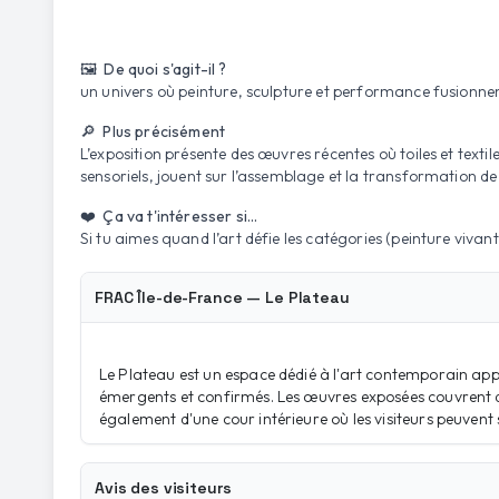
🖼️ De quoi s'agit-il ?
un univers où peinture, sculpture et performance fusionnen
🔎 Plus précisément
L’exposition présente des œuvres récentes où toiles et te
sensoriels, jouent sur l’assemblage et la transformation d
❤️ Ça va t'intéresser si...
Si tu aimes quand l’art défie les catégories (peinture viva
FRAC Île-de-France — Le Plateau
Le Plateau est un espace dédié à l'art contemporain app
émergents et confirmés. Les œuvres exposées couvrent div
également d'une cour intérieure où les visiteurs peuvent 
Avis des visiteurs