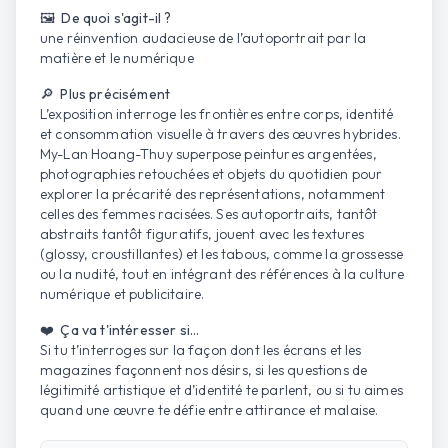
🖼️ De quoi s'agit-il ?
une réinvention audacieuse de l’autoportrait par la
matière et le numérique
🔎 Plus précisément
L’exposition interroge les frontières entre corps, identité
et consommation visuelle à travers des œuvres hybrides.
My-Lan Hoang-Thuy superpose peintures argentées,
photographies retouchées et objets du quotidien pour
explorer la précarité des représentations, notamment
celles des femmes racisées. Ses autoportraits, tantôt
abstraits tantôt figuratifs, jouent avec les textures
(glossy, croustillantes) et les tabous, comme la grossesse
ou la nudité, tout en intégrant des références à la culture
numérique et publicitaire.
❤️ Ça va t'intéresser si...
Si tu t’interroges sur la façon dont les écrans et les
magazines façonnent nos désirs, si les questions de
légitimité artistique et d’identité te parlent, ou si tu aimes
quand une œuvre te défie entre attirance et malaise.