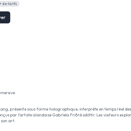
+ de tarifs
ver
immersive
 Wang, présente sous forme holographique, interprète en temps réel de
s par l’artiste islandaise Gabríela Friðriksdóttir. Les visiteurs explor
 son art.