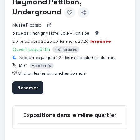
Raymond Pettibon,
Underground
Musée Picasso
5 rue de Thorigny Hôtel Salé - Paris 3e
Du 14 octobre 2025 au 1er mars 2026
terminée
Ouvert jusqu'à 18h
+ d'horaires
Nocturnes jusqu'à
22h
les
mercredis (1er du mois)
🏷️
16 €
+ de tarifs
💡
Gratuit les 1er dimanches du mois
!
Réserver
Expositions dans le même quartier
Ouvrir la carte