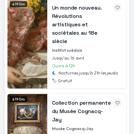
à 190m
Un monde nouveau.
Révolutions
artistiques et
sociétales au 18e
siècle
Institut suédois
Jusqu'au 16 avril
Ouvre à 12h
Nocturnes jusqu'à
21h
les
jeudis
🏷️
Gratuit
à 190m
Collection permanente
du Musée Cognacq-
Jay
Musée Cognacq-Jay