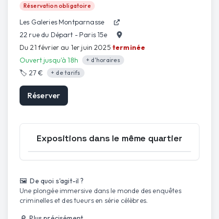
Réservation obligatoire
Les Galeries Montparnasse
22 rue du Départ - Paris 15e
Du 21 février au 1er juin 2025
terminée
Ouvert jusqu'à 18h
+ d'horaires
🏷️
27 €
+ de tarifs
Réserver
Expositions dans le même quartier
Ouvrir la carte
🖼️ De quoi s'agit-il ?
Une plongée immersive dans le monde des enquêtes
criminelles et des tueurs en série célèbres.
🔎 Plus précisément