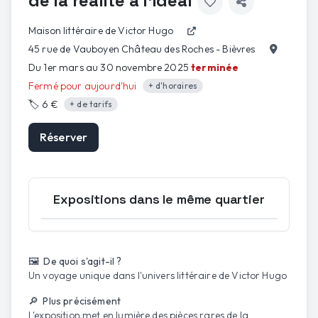
de la réalité à l'idéal
Maison littéraire de Victor Hugo
45 rue de Vauboyen Château des Roches - Bièvres
Du 1er mars au 30 novembre 2025
terminée
Fermé pour aujourd'hui
+ d'horaires
🏷️
6 €
+ de tarifs
Réserver
Expositions dans le même quartier
Ouvrir la carte
🖼️ De quoi s'agit-il ?
Un voyage unique dans l'univers littéraire de Victor Hugo
🔎 Plus précisément
L'exposition met en lumière des pièces rares de la