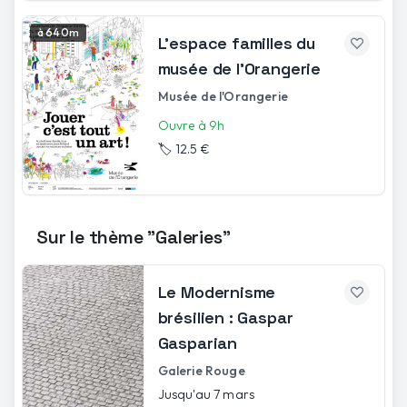
à 640m
L’espace familles du
musée de l’Orangerie
Musée de l'Orangerie
Ouvre à 9h
🏷️
12.5 €
Sur le thème "Galeries"
Le Modernisme
brésilien : Gaspar
Gasparian
Galerie Rouge
Jusqu'au 7 mars